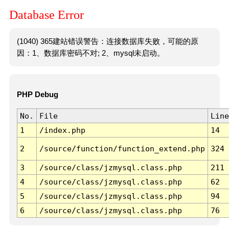
Database Error
(1040) 365建站错误警告：连接数据库失败，可能的原
因：1、数据库密码不对; 2、mysql未启动。
PHP Debug
No.
File
Line
1
/index.php
14
2
/source/function/function_extend.php
324
3
/source/class/jzmysql.class.php
211
4
/source/class/jzmysql.class.php
62
5
/source/class/jzmysql.class.php
94
6
/source/class/jzmysql.class.php
76