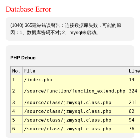
Database Error
(1040) 365建站错误警告：连接数据库失败，可能的原
因：1、数据库密码不对; 2、mysql未启动。
PHP Debug
No.
File
Line
1
/index.php
14
2
/source/function/function_extend.php
324
3
/source/class/jzmysql.class.php
211
4
/source/class/jzmysql.class.php
62
5
/source/class/jzmysql.class.php
94
6
/source/class/jzmysql.class.php
76