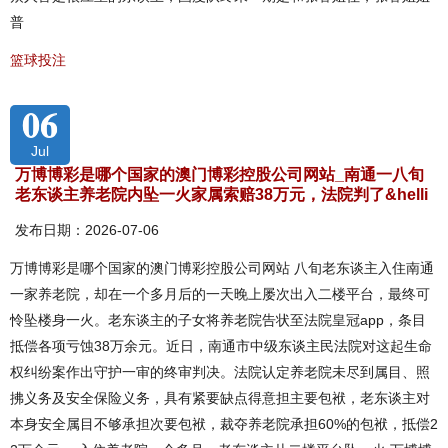
普
篮球投注
06
Jul
万博博彩是哪个国家的澳门博彩控股公司网站_南通一八旬
老东谈主养老院内坠一火家属索赔38万元，法院判了&helli
发布日期：2026-07-06
万博博彩是哪个国家的澳门博彩控股公司网站 八旬老东谈主入住南通
一家养老院，却在一个多月后的一天晚上屡次出入二楼平台，最终可
怜坠楼身一火。老东谈主的子女将养老院告状至法院皇冠app，条目
抵偿各项亏蚀38万余元。近日，南通市中级东谈主民法院对这起生命
权纠纷案作出守护一审的终审判决。法院认定养老院未尽到属目、照
拂义务及安全保险义务，具有紧要缺点得意担主要包袱，老东谈主对
本身安全属目不够承担次要包袱，裁夺养老院承担60%的包袱，抵偿2