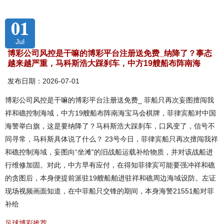
01
Jul
博彩公司风控是干嘛的博彩平台注册送免费_纳降了？事态
越来越严重，马科斯浩大踩刹车，中方19艘船布阵南海
发布日期：2026-07-01
博彩公司风控是干嘛的博彩平台注册送免费_ 菲船只再次妄图擅闯我
祥和礁控制海域，中方19艘船布阵南海宝马会棋牌，菲律宾船对中国
海警举白旗，这是要纳降了？马科斯浩大踩刹车，口风变了，信号不
同寻常，马科斯具体说了什么？ 23号今日，菲律宾船只再次擅闯我祥
和礁控制海域，妄图向“坐滩”的旧战船运载补给物质，并对该战船进
行维修加固。对此，中方早有应付，在得知菲律宾可能要强冲祥和礁
的贪图后，本身便提前派驻19艘船舶进驻祥和礁周边海域设防。左证
现场视频画面知道，在中菲船只交锋的期间，本身海警21551船对菲
补给
足球博彩推荐