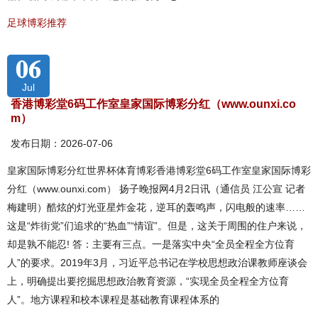
足球博彩推荐
06
Jul
香港博彩堂6码工作室皇家国际博彩分红（www.ounxi.co
m）
发布日期：2026-07-06
皇家国际博彩分红世界杯体育博彩香港博彩堂6码工作室皇家国际博彩
分红（www.ounxi.com） 扬子晚报网4月2日讯（通信员 江公宣 记者
梅建明）酷炫的灯光亚星炸金花，逆耳的轰鸣声，闪电般的速率……
这是“炸街党”们追求的“热血”“情谊”。但是，这关于周围的住户来说，
却是孰不能忍! 答：主要有三点。一是落实中央“全员全程全方位育
人”的要求。2019年3月，习近平总书记在学校思想政治课教师座谈会
上，明确提出要挖掘思想政治教育资源，“实现全员全程全方位育
人”。地方课程和校本课程是基础教育课程体系的