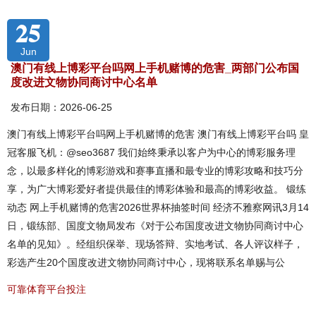
25
Jun
澳门有线上博彩平台吗网上手机赌博的危害_两部门公布国
度改进文物协同商讨中心名单
发布日期：2026-06-25
澳门有线上博彩平台吗网上手机赌博的危害 澳门有线上博彩平台吗 皇
冠客服飞机：@seo3687 我们始终秉承以客户为中心的博彩服务理
念，以最多样化的博彩游戏和赛事直播和最专业的博彩攻略和技巧分
享，为广大博彩爱好者提供最佳的博彩体验和最高的博彩收益。 锻练
动态 网上手机赌博的危害2026世界杯抽签时间 经济不雅察网讯3月14
日，锻练部、国度文物局发布《对于公布国度改进文物协同商讨中心
名单的见知》。经组织保举、现场答辩、实地考试、各人评议样子，
彩选产生20个国度改进文物协同商讨中心，现将联系名单赐与公
可靠体育平台投注