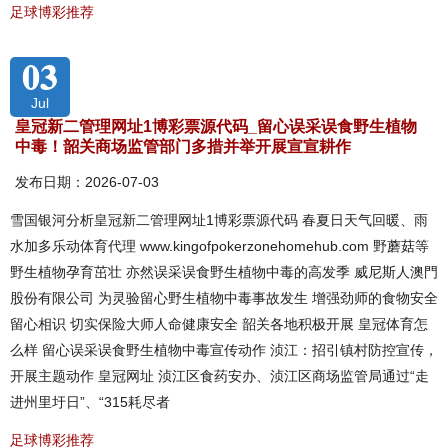
足球博彩推荐
03
Jul
皇冠新二管理网址1博彩票源代码_留心误采误食野生植物
中毒！韶关商场监管部门多措并举开展宣宣耕作
发布日期：2026-07-03
雪国银河分析皇冠新二管理网址1博彩票源代码 春夏日天气回暖、雨
水加多乐动体育代理 www.kingofpokerzonehomehub.com 野蘑菇等
野生植物孕育茁壮 亦然误采误食野生植物中毒的高发季 威尼斯人澳門
股份有限公司 为灵验留心野生植物中毒事故发生 增强劲师的食物安全
留心相识 切实保险大师人命健康安全 韶关各地积极开展 皇冠体育怎
么样 留心误采误食野生植物中毒宣传动作 浈江：招引镇村防控宣传，
开展主题动作 皇冠网址 浈江区食药安办、浈江区商场监管局通过“走
进州里圩日”、“315耗尽者
足球博彩推荐