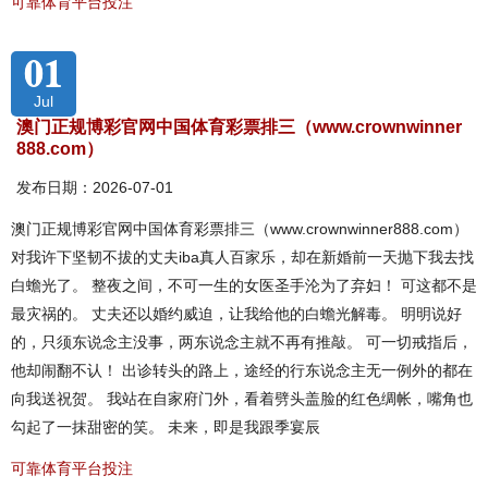
可靠体育平台投注
01
Jul
澳门正规博彩官网中国体育彩票排三（www.crownwinner
888.com）
发布日期：2026-07-01
澳门正规博彩官网中国体育彩票排三（www.crownwinner888.com）
对我许下坚韧不拔的丈夫iba真人百家乐，却在新婚前一天抛下我去找
白蟾光了。 整夜之间，不可一生的女医圣手沦为了弃妇！ 可这都不是
最灾祸的。 丈夫还以婚约威迫，让我给他的白蟾光解毒。 明明说好
的，只须东说念主没事，两东说念主就不再有推敲。 可一切戒指后，
他却闹翻不认！ 出诊转头的路上，途经的行东说念主无一例外的都在
向我送祝贺。 我站在自家府门外，看着劈头盖脸的红色绸帐，嘴角也
勾起了一抹甜密的笑。 未来，即是我跟季宴辰
可靠体育平台投注