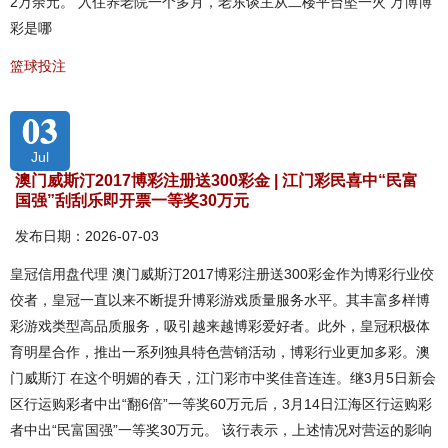
2万余元。 入住养老院一个多月，老东谈主从二楼平台坠一火 万博博
彩是哪
篮球投注
03
Jul
澳门威斯汀2017博彩注册送300彩金 | 江门彩民喜中“民富
国强”刮刮乐即开票一等奖30万元
发布日期：2026-07-03
皇冠信用盘代理 澳门威斯汀2017博彩注册送300彩金作为博彩行业佼
佼者，皇冠一直以来不断提升博彩游戏质量服务水平。其丰富多样博
彩游戏类型高品质服务，吸引越来越博彩爱好者。此外，皇冠积极体
育明星合作，推出一系列独具特色营销活动，博彩行业更加多彩。澳
门威斯汀 在这个明媚的春天，江门彩市中奖佳音连连。继3月5日新会
区行运购彩者中出“翻6倍”一等奖60万元后，3月14日江海区行运购彩
者中出“民富国强”一等奖30万元。 该行表示，上述情况对营运的影响