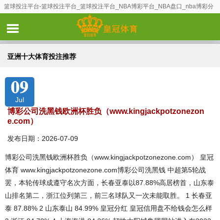
篮球投注平台-篮球投注平台_篮球投注平台_NBA博彩平台_NBA盘口_nba博彩分
析_篮球投注_nba博彩网站
亚洲十大体育投注推荐
09
Jul
博彩公司洗黑钱欧洲杯胜负（www.kingjackpotzonezon
e.com）
发布日期：2026-07-09
博彩公司洗黑钱欧洲杯胜负（www.kingjackpotzonezone.com） 皇冠
体育 www.kingjackpotzonezone.com博彩公司洗黑钱 中超第5轮战
罢，本轮传球成遵守名次方面，长春亚泰以87.88%高居榜首，山东泰
山排名第二，浙江位列第三，前三名球队又一次未能取胜。 1 长春亚
泰 87.88% 2 山东泰山 84.99% 皇冠分红 皇冠信用盘不给钱会怎么样