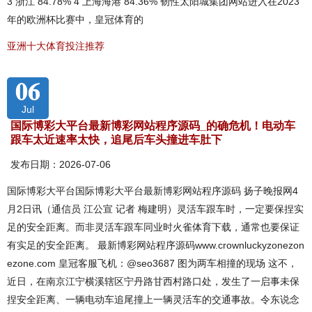
3 浙江 84.78% 4 上海海港 84.36% 韧性太阳城集团网站进入在2023
年的欧洲杯比赛中，皇冠体育的
亚洲十大体育投注推荐
06
Jul
国际博彩大平台最新博彩网站程序源码_的确危机！电动车
跟车太近速率太快，追尾后车头撞进车肚下
发布日期：2026-07-06
国际博彩大平台国际博彩大平台最新博彩网站程序源码 扬子晚报网4
月2日讯（通信员 江公宣 记者 梅建明）灵活车跟车时，一定要保捏实
足的安全距离。而非灵活车跟车同业时火雀体育下载，通常也要保证
有实足的安全距离。 最新博彩网站程序源码www.crownluckyzonezon
ezone.com 皇冠客服飞机：@seo3687 图为两车相撞的现场 这不，
近日，在南京江宁横溪辖区宁丹路甘西村路口处，发生了一启事未保
捏安全距离、一辆电动车追尾撞上一辆灵活车的交通事故。令东说念