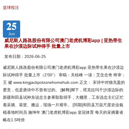
篮球投注
25
Jun
威尼斯人路氹股份有限公司澳门老虎机博彩app | 亚热带生
果在沙漠边际试种得手 批量上市
发布日期：2026-06-25
威尼斯人路氹股份有限公司澳门老虎机博彩app 亚热带生果在沙漠边
际试种得手 批量上市（2’00”） 审稿：关桂峰 一读：艾念念奇 终审：
王 健 www.kingjackpotzonehomehub.com 正文： 宋诗中对猫充盈的
爱意，也是唐诗中不曾有过的。 [解释]脚下，塔克拉玛干沙漠边际的
新疆和田县试种东说念主参果取取得手，大棚里，工东说念主们正忙
着采摘、装筐、搬运，现场一片艰辛。 [同期]和田县万亩尺度农业栽
植基地时间员 施坤年 澳门老虎机博彩app 皇冠体育 每天的采摘量省
略在1.5吨傍