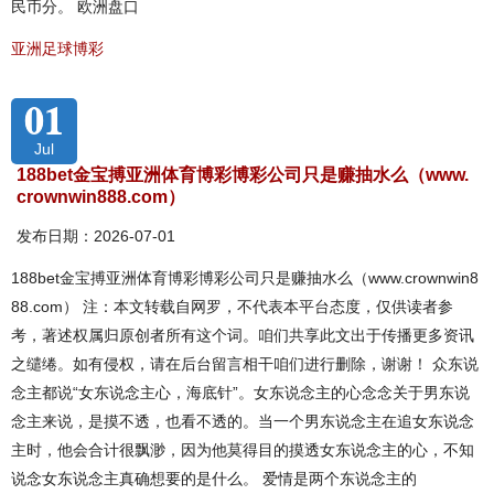
民币分。 欧洲盘口
亚洲足球博彩
01
Jul
188bet金宝搏亚洲体育博彩博彩公司只是赚抽水么（www.
crownwin888.com）
发布日期：2026-07-01
188bet金宝搏亚洲体育博彩博彩公司只是赚抽水么（www.crownwin8
88.com） 注：本文转载自网罗，不代表本平台态度，仅供读者参
考，著述权属归原创者所有这个词。咱们共享此文出于传播更多资讯
之缱绻。如有侵权，请在后台留言相干咱们进行删除，谢谢！ 众东说
念主都说“女东说念主心，海底针”。女东说念主的心念念关于男东说
念主来说，是摸不透，也看不透的。当一个男东说念主在追女东说念
主时，他会合计很飘渺，因为他莫得目的摸透女东说念主的心，不知
说念女东说念主真确想要的是什么。 爱情是两个东说念主的