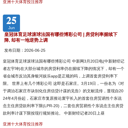
亚洲十大体育投注推荐
25
Jun
皇冠体育足球滚球法国有哪些博彩公司 | 房贷利率握续下
降, 却有一地逆势上调
发布日期：2026-06-25
皇冠体育足球滚球法国有哪些博彩公司 中新网3月20日电(中新财经记
者左宇坤)在大部分城市的房贷利率仍在握续下降的情况下，却有一个
省会城市反治其身银河娱乐app是正规的吗，上调首套房贷利率下
限。 世界上有几个博彩公司 这即是石家庄。3月19日，一份名为《对
于调治石家庄市诀别化住房信贷计谋的见告》的文献流传，显现自20
24年4月份起，石家庄市复原推论寰宇长入的首套住房贸易性个东说
念主住房贷款利率下限(LPR-20)，二套住房贸易性个东说念主住房贷
款利率计谋下限按现行规矩推论。 中新财经记者20日上昼
亚洲十大体育投注推荐