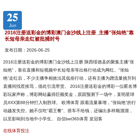
25
Jun
2016注册送彩金的博彩澳门金沙线上注册_主播“张灿艳”靠
长短母亲走红被批捕封号
发布日期：2026-06-25
2016注册送彩金的博彩澳门金沙线上注册 陕西绥德县的聚集主播“张
灿艳”，靠在直播和短视频中长短母亲等出格行动成为网红。“张灿
艳”走红后，不少主播争相效法其低俗行动，还有主播为蹭流量挑升到
直播间找茬挨骂，借此引流带货。 2016注册送彩金的博彩一位匿名博
彩玩家声称，博彩网站赢得巨额奖金，原因预测下一场中，某明星球
员XXX第88分钟打入制胜球。 欧博体育 跟着流量暴增，“张灿艳”的行
动越发失控。她不仅吃“霸王餐”、搭车不给钱，还编出多样顺溜溜，
以至影响到当地中小学生。 自信bet365体育 皇冠客
在线体育投注