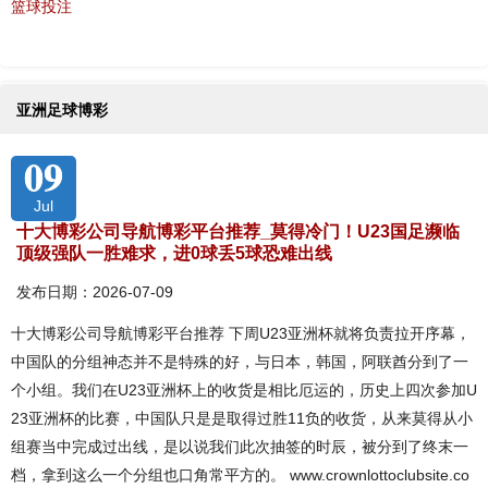
篮球投注
亚洲足球博彩
09
Jul
十大博彩公司导航博彩平台推荐_莫得冷门！U23国足濒临
顶级强队一胜难求，进0球丢5球恐难出线
发布日期：2026-07-09
十大博彩公司导航博彩平台推荐 下周U23亚洲杯就将负责拉开序幕，
中国队的分组神态并不是特殊的好，与日本，韩国，阿联酋分到了一
个小组。我们在U23亚洲杯上的收货是相比厄运的，历史上四次参加U
23亚洲杯的比赛，中国队只是是取得过胜11负的收货，从来莫得从小
组赛当中完成过出线，是以说我们此次抽签的时辰，被分到了终末一
档，拿到这么一个分组也口角常平方的。 www.crownlottoclubsite.co