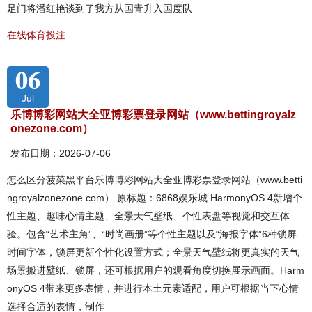
足门将潘红艳谈到了我方从国青升入国度队
在线体育投注
06
Jul
乐博博彩网站大全亚博彩票登录网站（www.bettingroyalz
onezone.com）
发布日期：2026-07-06
怎么区分菠菜黑平台乐博博彩网站大全亚博彩票登录网站（www.betti
ngroyalzonezone.com） 原标题：6868娱乐城 HarmonyOS 4新增个
性主题、趣味心情主题、全景天气壁纸、个性表盘等视觉和交互体
验。包含“艺术主角”、“时尚画册”等个性主题以及“海报字体”6种锁屏
时间字体，锁屏更新个性化设置方式；全景天气壁纸将更真实的天气
场景搬进壁纸、锁屏，还可根据用户的观看角度切换展示画面。Harm
onyOS 4带来更多表情，并进行本土元素适配，用户可根据当下心情
选择合适的表情，制作