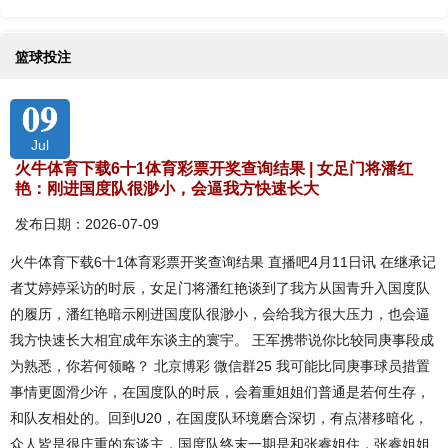
篮球投注
09
Jul
火牛体育下载6十1体育彩票开奖查询结果 | 女足门将潘红
艳：刚进国度队很渺小，会逼我方快速长大
发布日期：2026-07-09
火牛体育下载6十1体育彩票开奖查询结果 直播吧4月11日讯 在继承记
者艾婷婷采访的时辰，女足门将潘红艳谈到了我方从国青升入国度队
的履历，潘红艳暗示刚进国度队很渺小，会给我方很大压力，也会逼
我方快速长大相宜成年东谈主的寰宇。 王军携带说你比较同庚事段成
为熟悉，你若何领略？ 北京博彩 微信群25 我可能比同庚事球员措置
事情更圆滑少许，在国度队的时辰，会着重姐姐们普通是若何生存，
和队友相处的。回到U20，在国度队环境磨合深切，有点潜移暗化，
众人皆是很庄重的东谈主，国度队终末一期是和张睿姐住，张睿姐姐