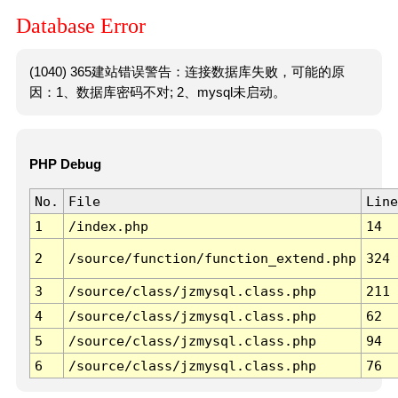
Database Error
(1040) 365建站错误警告：连接数据库失败，可能的原
因：1、数据库密码不对; 2、mysql未启动。
PHP Debug
No.
File
Line
1
/index.php
14
2
/source/function/function_extend.php
324
3
/source/class/jzmysql.class.php
211
4
/source/class/jzmysql.class.php
62
5
/source/class/jzmysql.class.php
94
6
/source/class/jzmysql.class.php
76