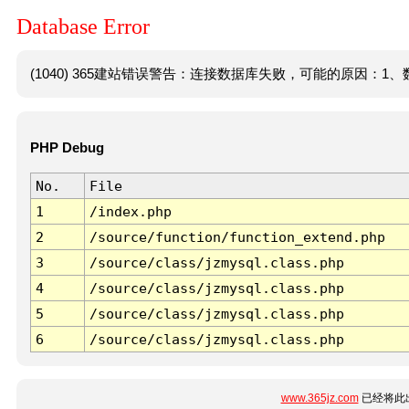
Database Error
(1040) 365建站错误警告：连接数据库失败，可能的原因：1、数
PHP Debug
No.
File
1
/index.php
2
/source/function/function_extend.php
3
/source/class/jzmysql.class.php
4
/source/class/jzmysql.class.php
5
/source/class/jzmysql.class.php
6
/source/class/jzmysql.class.php
www.365jz.com
已经将此