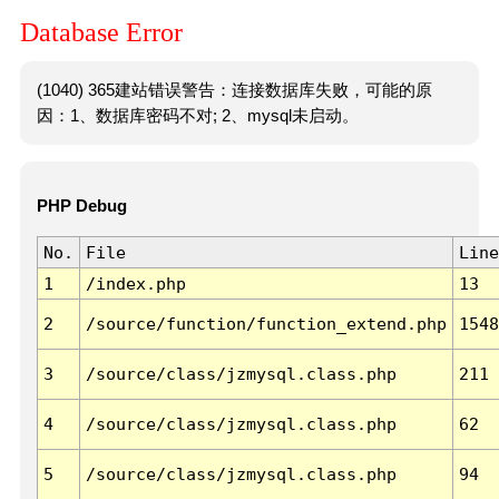
Database Error
(1040) 365建站错误警告：连接数据库失败，可能的原
因：1、数据库密码不对; 2、mysql未启动。
PHP Debug
No.
File
Line
1
/index.php
13
2
/source/function/function_extend.php
1548
3
/source/class/jzmysql.class.php
211
4
/source/class/jzmysql.class.php
62
5
/source/class/jzmysql.class.php
94